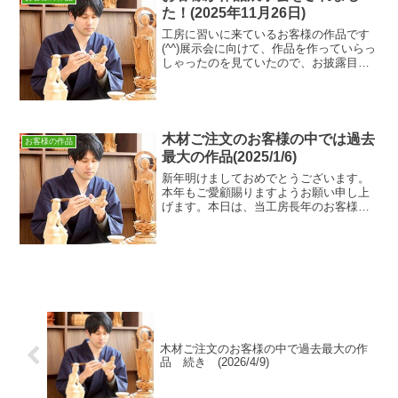
た！(2025年11月26日)
工房に習いに来ているお客様の作品です
(^^)展示会に向けて、作品を作っていらっ
しゃったのを見ていたので、お披露目に
至り、私もうれしい限りでした。画像も
共有して下さったので、こちらのホーム
ページでもお披露目させて頂きたいと思
います☆彡
木材ご注文のお客様の中では過去
お客様の作品
最大の作品(2025/1/6)
新年明けましておめでとうございます。
本年もご愛顧賜りますようお願い申し上
げます。本日は、当工房長年のお客様の
作品のご紹介です。まだ彫り進めている
途中の工程ですが、掲載許可を頂きまし
た。どどーん‼とても大きな作品です。趣
味で仏像彫刻をされてい...
木材ご注文のお客様の中で過去最大の作
品 続き (2026/4/9)