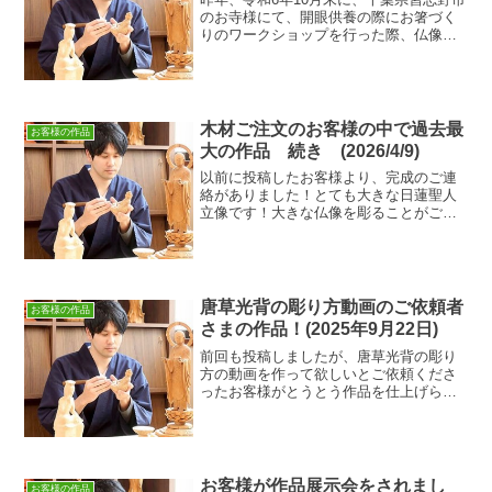
のお寺様にて、開眼供養の際にお箸づく
りのワークショップを行った際、仏像彫
刻もやってみたいとおっしゃって頂いた
お客様に、わらべ地蔵の彫り方動画と専
用キットの紹介をさせて頂きました！そ
の後、沢山の彫った作...
木材ご注文のお客様の中で過去最
お客様の作品
大の作品 続き (2026/4/9)
以前に投稿したお客様より、完成のご連
絡がありました！とても大きな日蓮聖人
立像です！大きな仏像を彫ることがご希
望で、木材選び・寄木のお手伝いをさせ
て頂きました。過去の投稿はこちら↓こち
らです‼‼‼ 後ろの背景を消して
しまったので、大き...
唐草光背の彫り方動画のご依頼者
お客様の作品
さまの作品！(2025年9月22日)
前回も投稿しましたが、唐草光背の彫り
方の動画を作って欲しいとご依頼くださ
ったお客様がとうとう作品を仕上げられ
ました👏‼前回投稿 ↓お客様は、新潟県
の仏像彫刻の経験者の方です。以前に
も、県外の先生にも習いに行かれたこと
もあるくらい熱心な方で、...
お客様が作品展示会をされまし
お客様の作品