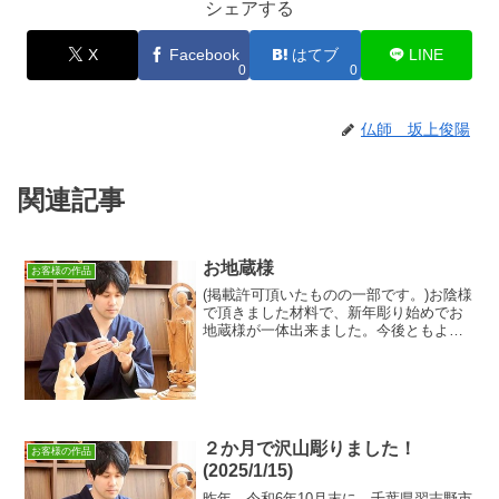
シェアする
X
Facebook
はてブ
LINE
0
0
仏師 坂上俊陽
関連記事
お地蔵様
お客様の作品
(掲載許可頂いたものの一部です。)お陰様
で頂きました材料で、新年彫り始めでお
地蔵様が一体出来ました。今後ともよろ
しくお願い致します。
２か月で沢山彫りました！
お客様の作品
(2025/1/15)
昨年、令和6年10月末に、千葉県習志野市