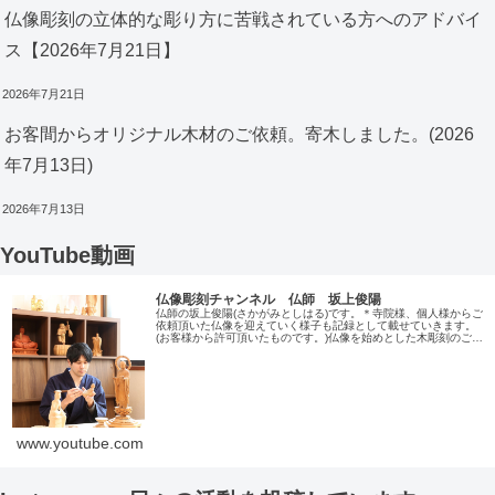
仏像彫刻の立体的な彫り方に苦戦されている方へのアドバイ
ス【2026年7月21日】
2026年7月21日
お客間からオリジナル木材のご依頼。寄木しました。(2026
年7月13日)
2026年7月13日
YouTube動画
仏像彫刻チャンネル 仏師 坂上俊陽
仏師の坂上俊陽(さかがみとしはる)です。＊寺院様、個人様からご
依頼頂いた仏像を迎えていく様子も記録として載せていきます。
(お客様から許可頂いたものです。)仏像を始めとした木彫刻のご依
頼、または仏像修理のご希望は、こちらのサイトがら受付して
い…
www.youtube.com