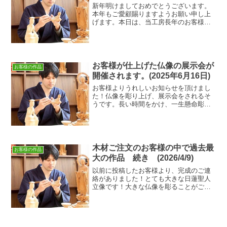
新年明けましておめでとうございます。
本年もご愛顧賜りますようお願い申し上
げます。本日は、当工房長年のお客様の
作品のご紹介です。まだ彫り進めている
途中の工程ですが、掲載許可を頂きまし
た。どどーん‼とても大きな作品です。趣
味で仏像彫刻をされてい...
お客様が仕上げた仏像の展示会が
お客様の作品
開催されます。(2025年6月16日)
お客様よりうれしいお知らせを頂けまし
た！仏像を彫り上げ、展示会をされるそ
うです。長い時間をかけ、一生懸命彫り
続けてきた仏像たちがお披露目されるそ
うます。彫っている仏像の写真の公開許
可を頂けました✨今回の出展作品には、
写真の仏像に加え、弥勒菩...
木材ご注文のお客様の中で過去最
お客様の作品
大の作品 続き (2026/4/9)
以前に投稿したお客様より、完成のご連
絡がありました！とても大きな日蓮聖人
立像です！大きな仏像を彫ることがご希
望で、木材選び・寄木のお手伝いをさせ
て頂きました。過去の投稿はこちら↓こち
らです‼‼‼ 後ろの背景を消して
しまったので、大き...