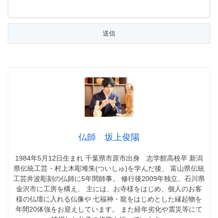
仏師 坂上俊陽
1984年5月12日生まれ 千葉県市原市出身 志学館高校卒 新潟
県伝統工芸・村上木彫堆朱(ついしゅ)を学んだ後、 富山県伝統
工芸井波彫刻の仏師に5年間師事。 修行後2009年独立、石川県
金沢市に工房を構え、 主には、お寺様をはじめ、個人のお客
様の仏壇に入れる仏像や 七福神・龍をはじめとした縁起物を
年間20体強をお迎えしています。 また経年劣化や震災等にて