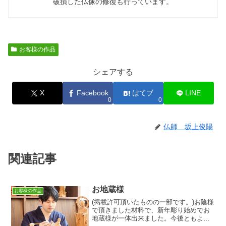
破損した仏像の修復も行っています。
お客様の作品
シェアする
X
Facebook
はてブ
LINE
0
0
仏師 坂上俊陽
関連記事
お地蔵様
お客様の作品
(掲載許可頂いたものの一部です。)お陰様
で頂きました材料で、新年彫り始めでお
地蔵様が一体出来ました。今後ともよろ