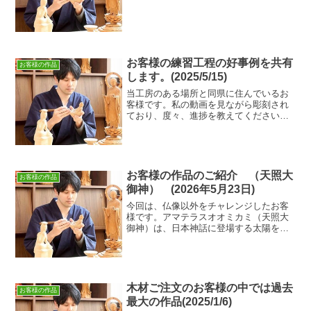
しくお願い致します。
お客様の練習工程の好事例を共有
お客様の作品
します。(2025/5/15)
当工房のある場所と同県に住んでいるお
客様です。私の動画を見ながら彫刻され
ており、度々、進捗を教えてくださいま
す。指導内容を最大限活かすために、下
の画像のように工程ごとの彫刻を見本と
して残していくそうです。この仏像は白
衣観音です。単に学ぶだけ...
お客様の作品のご紹介 （天照大
お客様の作品
御神） (2026年5月23日)
今回は、仏像以外をチャレンジしたお客
様です。アマテラスオオミカミ（天照大
御神）は、日本神話に登場する太陽を司
る女神です。オリジナルサイズの木材を
ご注文頂き、こちらが彫りやすい木曽檜
を目利きしました。彫りやすくて、過去
一番の作品が出来た！とご...
木材ご注文のお客様の中では過去
お客様の作品
最大の作品(2025/1/6)