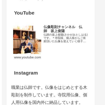
YouTube
仏像彫刻チャンネル 仏
師 坂上俊陽
仏師の坂上俊陽(さかがみとしはる)
です。＊寺院様、個人様からご依
頼頂いた仏像を迎えていく様子も
記録として載せていきます。(お客
様から許可頂いたものです。)仏像
を始めとした木彫刻のご依頼、ま
たは仏像修理のご希望は、こちら
www.youtube.com
のサイトがら受付してい…
Instagram
職業は仏師です。仏像をはじめとする木
彫刻を制作しています。寺院用仏像、個
人用仏像を国内外に納品しています。