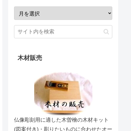
木材販売
仏像彫刻用に適した木曽檜の木材キット
(図案付き)・彫りたいものに合わせたオー