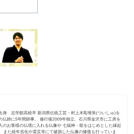
原市出身 志学館高校卒 新潟県伝統工芸・村上木彫堆朱(ついしゅ)を
の仏師に5年間師事。 修行後2009年独立、石川県金沢市に工房を
人のお客様の仏壇に入れる仏像や 七福神・龍をはじめとした縁起
。 また経年劣化や震災等にて破損した仏像の修復も行っていま