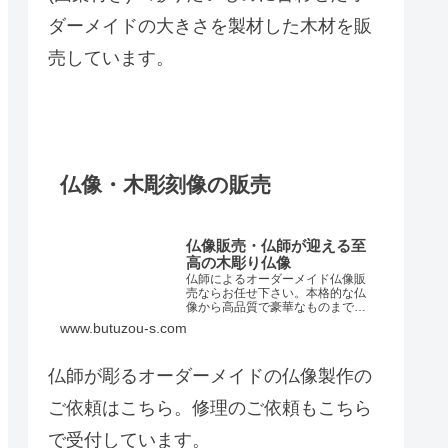
ダーメイドの大きさを製材した木材を販
売しています。
仏像・木彫刻像の販売
仏像販売・仏師が迎える至
高の木彫り仏像
仏師によるオーダーメイド仏像販
売ならお任せ下さい。本格的な仏
像から高品質で豪華なものまで、
手作りの日本製仏像を提案出来ま
www.butuzou-s.com
す。大切なお客様のお宅に穏やか
な空間を演出する仏像も販売して
いますので、是非ご覧ください。
仏師が彫るオーダーメイドの仏像製作の
ご依頼はこちら。修理のご依頼もこちら
で受付しています。