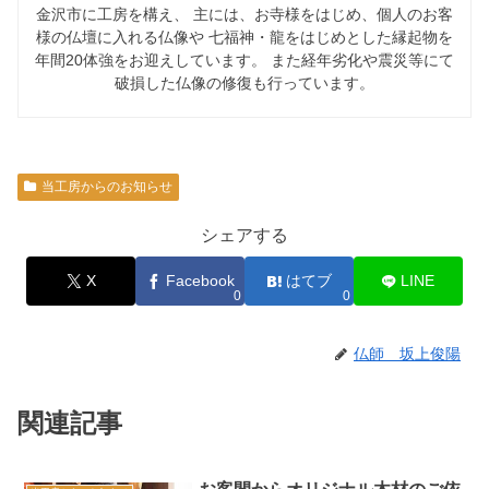
金沢市に工房を構え、 主には、お寺様をはじめ、個人のお客
様の仏壇に入れる仏像や 七福神・龍をはじめとした縁起物を
年間20体強をお迎えしています。 また経年劣化や震災等にて
破損した仏像の修復も行っています。
当工房からのお知らせ
シェアする
X
Facebook
はてブ
LINE
0
0
仏師 坂上俊陽
関連記事