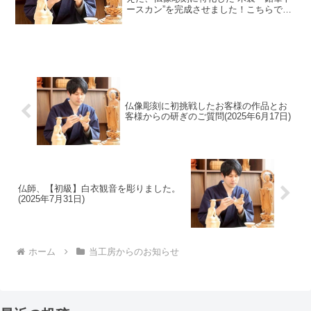
ースカン”を完成させました！こちらです
✨仏像彫刻の制作で欠かせない道具のひ
とつに、水平線を正確に引くためのトー
スカンという道具があります。一般的に
は金属製のものが多い...
仏像彫刻に初挑戦したお客様の作品とお
客様からの研ぎのご質問(2025年6月17日)
仏師、【初級】白衣観音を彫りました。
(2025年7月31日)
ホーム
当工房からのお知らせ