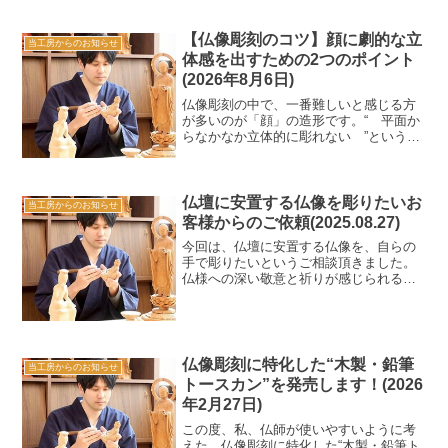
仕事なので、この時期は特にありがたい
といいますか、集中して一...
【仏像彫刻のコツ】顔に劇的な立
当工房からのお知らせ
体感を出すための2つのポイント
(2026年8月6日)
仏像彫刻の中で、一番難しいと感じる方
が多いのが「顔」の造形です。“ 平面か
らなかなか立体的に彫れない ”というご
質問をよくいただきますので、今回は顔
が劇的に立体的になるポイントを絞って
ご紹介します。結論から言うと、「眼や
鼻のメリハリをつける...
仏壇に安置する仏像を彫りたいお
当工房からのお知らせ
客様からのご依頼(2025.08.27)
今回は、仏壇に安置する仏像を、自らの
手で彫りたいというご相談頂きました。
仏様への深い敬意と祈りが感じられるご
依頼でした。自宅の仏壇の仏像を自分で
彫るための木材のご注文も、稀に頂くこ
とがあります。今回のご希望は、阿弥陀
如来立像です。ただ、お話...
仏像彫刻に特化した“木製・鉛筆
当工房からのお知らせ
トースカン”を発売します！(2026
年2月27日)
この度、私、仏師が使いやすいように考
えた、仏像彫刻に特化した“木製・鉛筆ト