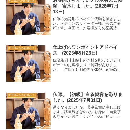
お客間からオリジナル木材のご依
当工房からのお知らせ
頼。寄木しました。(2026年7月
13日)
仏像の光背用の木材のご依頼を頂きまし
た。ベテランのリピーター様からのご依
頼です。今回は、お客様からの図案持ち
込みがあり、それに合わせた木材のご相
談をして頂きました。彫りたいものの木
材が大きく、１枚の木材だと高価になり
過ぎるので、相談させて頂...
仕上げのワンポイントアドバイ
当工房からのお知らせ
ス (2025年5月26日)
仏像彫刻【上級】の木材を彫っているリ
ピートのお客様よりご質問がありまし
た。【ご質問】顔の面全体が、鉛筆の跡
か、手垢かで黒ずんでしまったのだが、
対処方法がありますか？とのこと。【結
論】これは薄く断面を削るしかありませ
ん。黒ずまないように、事前...
仏師、【初級】白衣観音を彫りま
当工房からのお知らせ
した。(2025年7月31日)
遅くなりましたが、暑中見舞い申し上げ
ます。猛暑続きなので、お身体ご自愛頂
きながらお過ごしくださいね。私は、お
寺様の仏像修理で遠出をすることもあり
ますが、基本的には室内がメインの彫刻